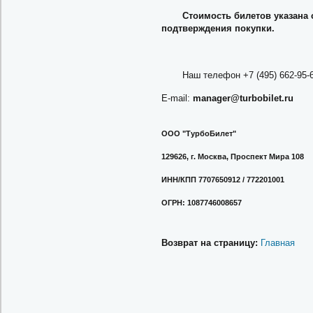
Стоимость билетов указана 
подтверждения покупки.
Наш телефон +7 (495) 662-95-
E-mail:
ur.telibobrut@reganam
ООО "ТурбоБилет"
129626, г. Москва, Проспект Мира 108
ИНН/КПП
7707650912 / 772201001
ОГРН
:
1087746008657
Возврат на страницу:
Главная