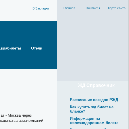
Главная
Контакты
Карта сайта
В Закладки
Авиабилеты
Отели
ЖД Cправочник
Расписание поездов РЖД
Как купить жд билет на
бланке?
ат - Москва через
Информация на
ольшинства авиакомпаний
железнодорожном билете