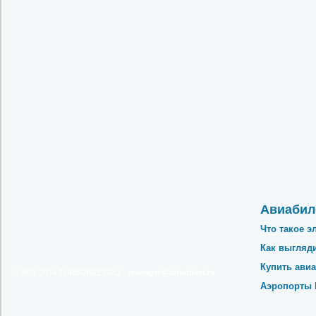
Авиабил
Что такое э
Как выгляд
Купить ави
© 2007-2014
TURBOBILET.RU
ur.telibobrut@reganam
Аэропорты