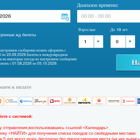
Диапазон времени:
Взрослые
До 10 лет
тронные жд билеты
1
0
внутреннем сообщении можно оформить с
 по 20.09.2026.Билеты в международном
и на некоторые поезда во внутреннем сообщении
мить с 07.08.2026 по 05.10.2026.
аем к оплате
оте с системой:
ту отправления,воспользовавшись ссылкой <Календарь>.
опку <НАЙТИ> для получения списка поездов со свободными местами.
е 5 лет могут ехать бесплатно без предоставления места (на них выпи