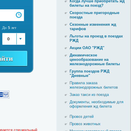
Когда лучше приобретать жд
билеты на поезд?
Скоростные пригородные
поезда
Сезонные изменения жд
До 5 лет
тарифов
Льготы на проезд в поездах
0
РЖД
Акции ОАО "РЖД"
Динамическое
ценообразование на
железнодорожные билеты
Группа поездов РЖД
"Дневные"
Правила заказа
железнодорожных билетов
Заказ такси из поезда
Документы, необходимые для
оформления жд билета
Провоз детей
Провоз животных
сывается специальный