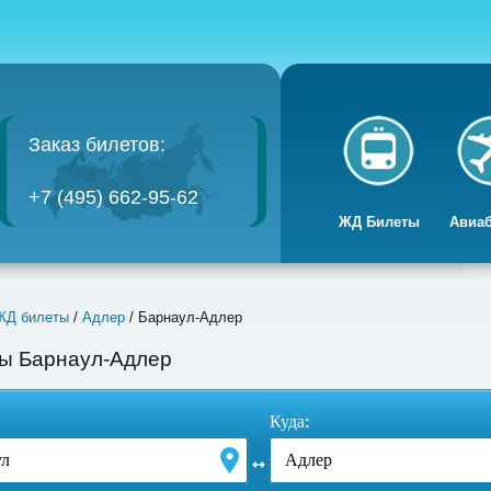
Заказ билетов:
+7 (495) 662-95-62
ЖД Билеты
Авиа
ЖД билеты
/
Адлер
/ Барнаул-Адлер
ы Барнаул-Адлер
Куда: