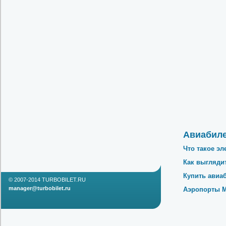
Авиабил
Что такое э
Как выгляди
Купить авиа
© 2007-2014
TURBOBILET.RU
ur.telibobrut@reganam
Аэропорты 