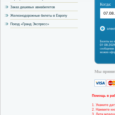
Когда:
Заказ дешевых авиабилетов
Железнодорожные билеты в Европу
Поезд «Гранд Экспресс»
элек
Билеты во 
07.08.2026
сообщении 
можно офор
Мы приним
Помощь в раб
1. Укажите да
2. Нажмите кн
3. Дети младш