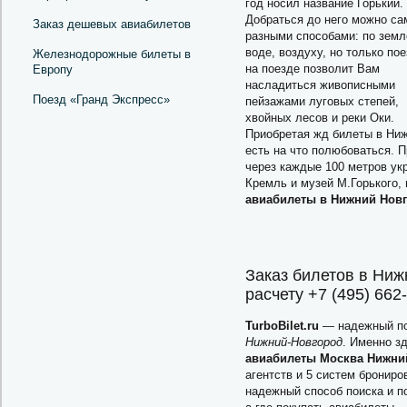
год носил название Горький.
Добраться до него можно с
Заказ дешевых авиабилетов
разными способами: по земл
воде, воздуху, но только по
Железнодорожные билеты в
на поезде позволит Вам
Европу
насладиться живописными
Поезд «Гранд Экспресс»
пейзажами луговых степей,
хвойных лесов и реки Оки.
Приобретая жд билеты в Нижн
есть на что полюбоваться. 
через каждые 100 метров ук
Кремль и музей М.Горького, 
авиабилеты в Нижний Нов
Заказ билетов в Ни
расчету +7 (495) 662
TurboBilet.ru
— надежный по
Нижний-Новгород
. Именно з
авиабилеты Москва Нижни
агентств и 5 систем бронир
надежный способ поиска и п